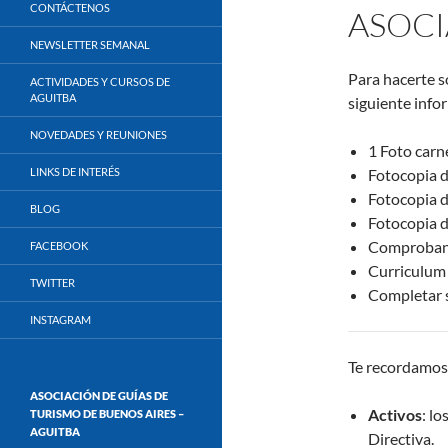
CONTÁCTENOS
ASOCI
NEWSLETTER SEMANAL
Para hacerte s
ACTIVIDADES Y CURSOS DE
AGUITBA
siguiente info
NOVEDADES Y REUNIONES
1 Foto carn
LINKS DE INTERÉS
Fotocopia d
Fotocopia de
BLOG
Fotocopia d
Comprobant
FACEBOOK
Curriculum 
TWITTER
Completar s
INSTAGRAM
Te recordamos 
ASOCIACIÓN DE GUÍAS DE
Activos
: l
TURISMO DE BUENOS AIRES –
AGUITBA
Directiva.