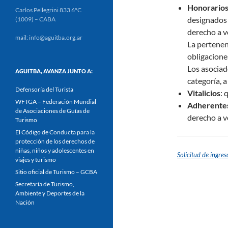
Honorario
Carlos Pellegrini 833 6ºC
designados 
(1009) – CABA
derecho a v
mail: info@aguitba.org.ar
La pertenen
obligacione
Los asociad
AGUITBA, AVANZA JUNTO A:
categoría, a
Defensoría del Turista
Vitalicios
: 
WFTGA – Federación Mundial
Adherente
de Asociaciones de Guías de
derecho a v
Turismo
El Código de Conducta para la
protección de los derechos de
niñas, niños y adolescentes en
Solicitud de ingres
viajes y turismo
Sitio oficial de Turismo – GCBA
Secretaría de Turismo,
Ambiente y Deportes de la
Nación