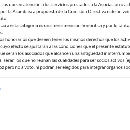
s
: los que en atención a los servicios prestados a la Asociación o 
por la Asamblea a propuesta de la Comisión Directiva o de un vein
oto.
cia a esta categoría es una mera mención honorífica y por lo tant
s.
os honorarios que deseen tener los mismos derechos que los activ
 cuyo efecto se ajustarán a las condiciones que el presente estatut
que serán los asociados que alcancen una antigüedad ininterrumpid
s
: serán los que no reúnan las cualidades para ser socios activos (e
oz pero no a voto, ni podrán ser elegidos para integrar órganos soc
o