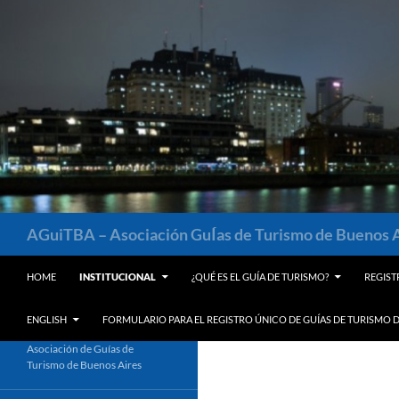
Saltar
al
contenido
Buscar
AGuiTBA – Asociación GuÍas de Turismo de Buenos 
HOME
INSTITUCIONAL
¿QUÉ ES EL GUÍA DE TURISMO?
REGIST
ENGLISH
FORMULARIO PARA EL REGISTRO ÚNICO DE GUÍAS DE TURISMO D
Asociación de Guías de
Turismo de Buenos Aires