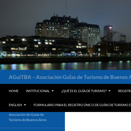
Saltar
al
contenido
Buscar
AGuiTBA – Asociación GuÍas de Turismo de Buenos 
HOME
INSTITUCIONAL
¿QUÉ ES EL GUÍA DE TURISMO?
REGISTR
ENGLISH
FORMULARIO PARA EL REGISTRO ÚNICO DE GUÍAS DE TURISMO D
Asociación de Guías de
Turismo de Buenos Aires