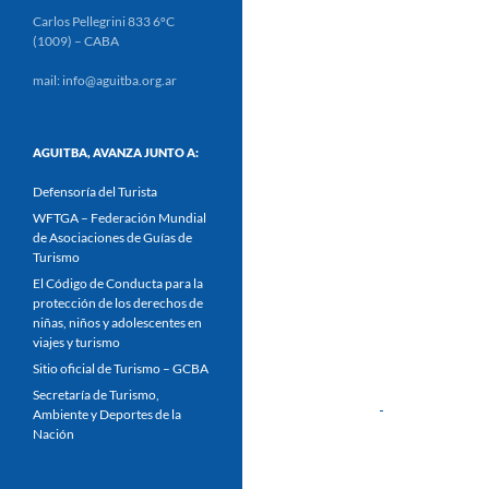
Carlos Pellegrini 833 6ºC
(1009) – CABA
mail: info@aguitba.org.ar
AGUITBA, AVANZA JUNTO A:
Defensoría del Turista
WFTGA – Federación Mundial
de Asociaciones de Guías de
Turismo
El Código de Conducta para la
protección de los derechos de
niñas, niños y adolescentes en
viajes y turismo
Sitio oficial de Turismo – GCBA
Secretaría de Turismo,
Ambiente y Deportes de la
Nación