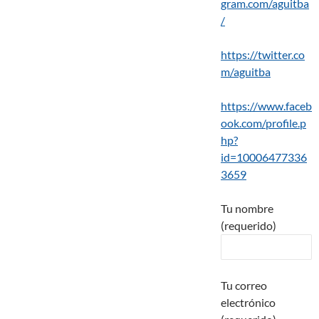
gram.com/aguitba
/
https://twitter.co
m/aguitba
https://www.faceb
ook.com/profile.p
hp?
id=10006477336
3659
Tu nombre
(requerido)
Tu correo
electrónico