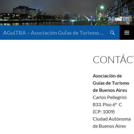
Saltar
al
contenido
Buscar
AGuiTBA – Asociación GuÍas de Turismo de Buenos Aires
MENÚ
PRINCI
CONTÁC
Asociación de
Guías de Turismo
de Buenos Aires
Carlos Pellegrini
833. Piso 6º C
(CP: 1009)
Ciudad Autónoma
de Buenos Aires