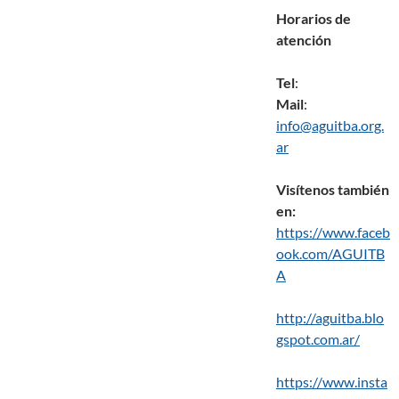
Horarios de
atención
Tel
:
Mail
:
info@aguitba.org.
ar
Visítenos también
en:
https://www.faceb
ook.com/AGUITB
A
http://aguitba.blo
gspot.com.ar/
https://www.insta