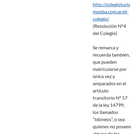
http://colegioturis
mopba.com.ar/el-
colegio/
(Resolución N°4
del Colegio)
Se remarca y
recuerda también,
que pueden
matricularse por
única vez y
amparados en el
artículo
transitorio N° 57
de la ley 14799,
los llamados
“Idóneos”, o sea
quienes no poseen
alguno de los