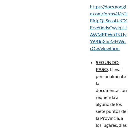
https://docs.googl
e.com/forms/d/e/1
FAIpQLSecoUeCX
Erv60qdsQvyiqzU
AWMRPWnTKUy
Y68TqXueMHWo
rOw/viewform
SEGUNDO
PASO
.
Llevar
personalmente
la
documentación
requerida a
alguno de los
siete puntos de
la Provincia, a
los lugares, días