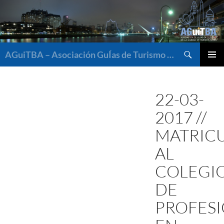
Saltar
al
contenido
Buscar
AGuiTBA – Asociación GuÍas de Turismo de Buenos Aires
MENÚ
PRINCI
22-03-
2017 //
MATRIC
AL
COLEGI
DE
PROFES